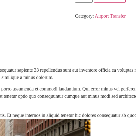
Category:
Airport Transfer
nsequatur sapiente 33 repellendus sunt aut inventore officia ea volupta
l similique a minus dolorum.
 ab porro assumenda et commodi laudantium. Qui error minus vel perfere
st tenetur optio quo consequuntur cumque aut minus modi sed architecto 
is. Et neque internos in aliquid tenetur hic dolores consequatur ab qu