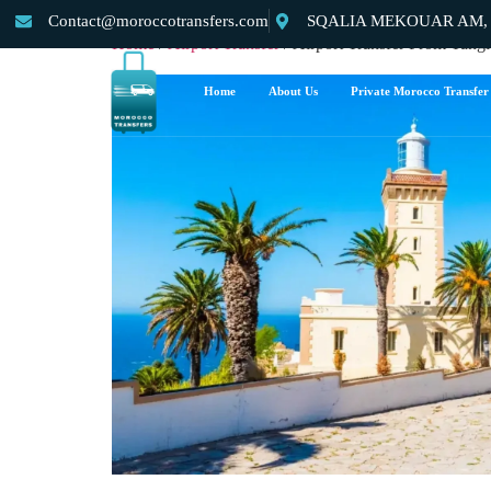
Contact@moroccotransfers.com
SQALIA MEKOUAR AM, N°
Home
/
Airport Transfer
/ Airport Transfer From Tangi
Home
About Us
Private Morocco Transfer