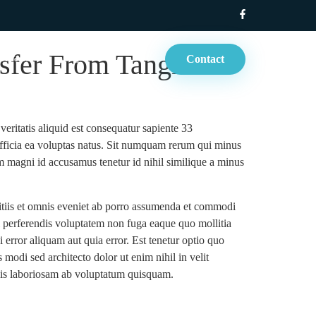
sfer From Tangier
Contact
rt Tours
Blog
eritatis aliquid est consequatur sapiente 33
officia ea voluptas natus. Sit numquam rerum qui minus
am magni id accusamus tenetur id nihil similique a minus
itiis et omnis eveniet ab porro assumenda et commodi
 perferendis voluptatem non fuga eaque quo mollitia
 error aliquam aut quia error. Est tenetur optio quo
odi sed architecto dolor ut enim nihil in velit
ilis laboriosam ab voluptatum quisquam.