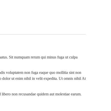
s natus. Sit numquam rerum qui minus fuga ut culpa
ndis voluptatem non fuga eaque quo mollitia sint non
dolor ut enim nihil in velit expedita. Ut omnis nihil At
od libero non recusandae quidem aut molestiae earum.