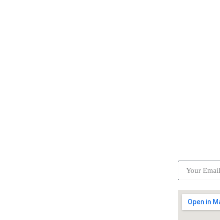
ick Links
Subscrib
Become a partner
Careers
Advertise your business