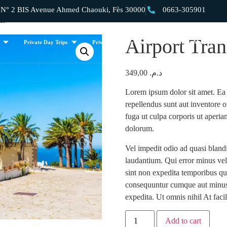
 2 BIS Avenue Ahmed Chaouki, Fès 30000
0663-305901
er
Airport Tran
Private Day Trips
Private Morocco Tours
Private Morocco Dese
349,00
د.م.
Lorem ipsum dolor sit amet. Ea v
repellendus sunt aut inventore 
fuga ut culpa corporis ut aperi
dolorum.
Vel impedit odio ad quasi bland
laudantium. Qui error minus vel
sint non expedita temporibus qui
consequuntur cumque aut minus m
expedita. Ut omnis nihil At fac
Add to cart