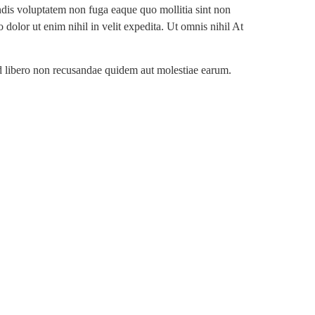
ndis voluptatem non fuga eaque quo mollitia sint non
dolor ut enim nihil in velit expedita. Ut omnis nihil At
od libero non recusandae quidem aut molestiae earum.