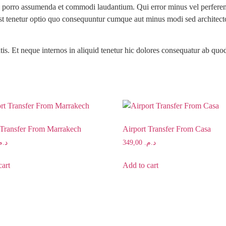
 ab porro assumenda et commodi laudantium. Qui error minus vel perfere
st tenetur optio quo consequuntur cumque aut minus modi sed architecto 
is. Et neque internos in aliquid tenetur hic dolores consequatur ab qu
 Transfer From Marrakech
Airport Transfer From Casa
د..
349,00
د.م.
cart
Add to cart