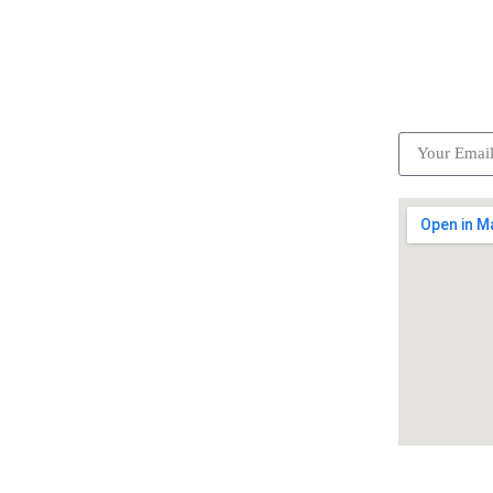
ick Links
Subscrib
Become a partner
Careers
Advertise your business
Recommended places
Be a driver