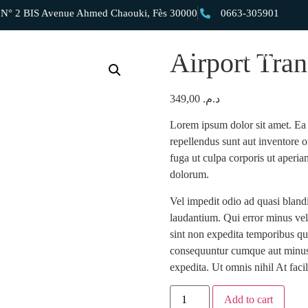
 2 BIS Avenue Ahmed Chaouki, Fès 30000
0663-305901
Airport Tra
Private Day Trips
Private Morocco Tours
Private Morocco Dese
349,00
د.م.
Lorem ipsum dolor sit amet. Ea v
repellendus sunt aut inventore 
fuga ut culpa corporis ut aperi
dolorum.
Vel impedit odio ad quasi bland
laudantium. Qui error minus vel
sint non expedita temporibus qui
consequuntur cumque aut minus m
expedita. Ut omnis nihil At fac
Add to cart