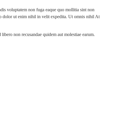
ndis voluptatem non fuga eaque quo mollitia sint non
dolor ut enim nihil in velit expedita. Ut omnis nihil At
od libero non recusandae quidem aut molestiae earum.