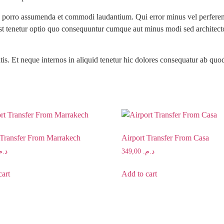
 ab porro assumenda et commodi laudantium. Qui error minus vel perfere
st tenetur optio quo consequuntur cumque aut minus modi sed architecto 
is. Et neque internos in aliquid tenetur hic dolores consequatur ab qu
 Transfer From Marrakech
Airport Transfer From Casa
د..
349,00
د.م.
cart
Add to cart