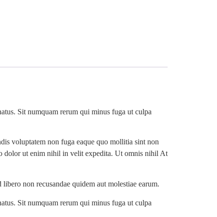
s natus. Sit numquam rerum qui minus fuga ut culpa
ndis voluptatem non fuga eaque quo mollitia sint non
dolor ut enim nihil in velit expedita. Ut omnis nihil At
od libero non recusandae quidem aut molestiae earum.
s natus. Sit numquam rerum qui minus fuga ut culpa