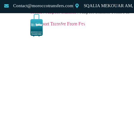
Contact@moroccotransfers.com
SQALIA MEKOUAR AM, N°
Home
/
Airport Transfer
/ Airport Transfer From Fes
Home
About Us
Private Morocco Transfer