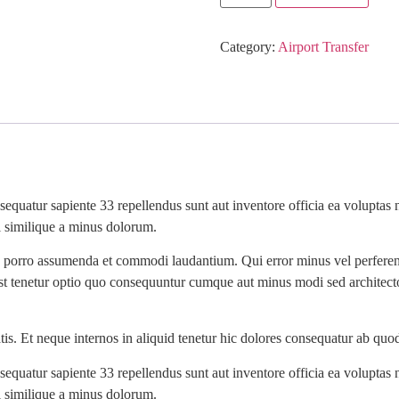
Category:
Airport Transfer
nsequatur sapiente 33 repellendus sunt aut inventore officia ea volupta
l similique a minus dolorum.
 ab porro assumenda et commodi laudantium. Qui error minus vel perfere
st tenetur optio quo consequuntur cumque aut minus modi sed architecto 
is. Et neque internos in aliquid tenetur hic dolores consequatur ab qu
nsequatur sapiente 33 repellendus sunt aut inventore officia ea volupta
l similique a minus dolorum.