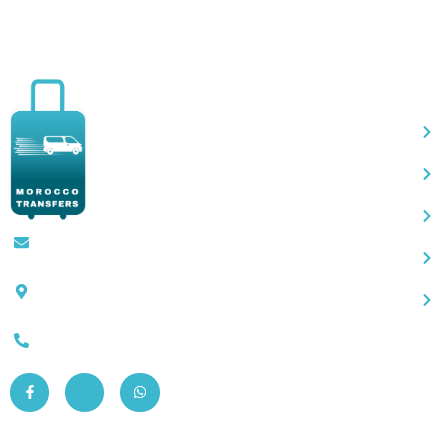
Qu
Contact@moroccotransfers.com
SQALIA MEKOUAR AM, N° 2 BIS Avenue
Ahmed Chaouki, Fès 30000
0663-305901