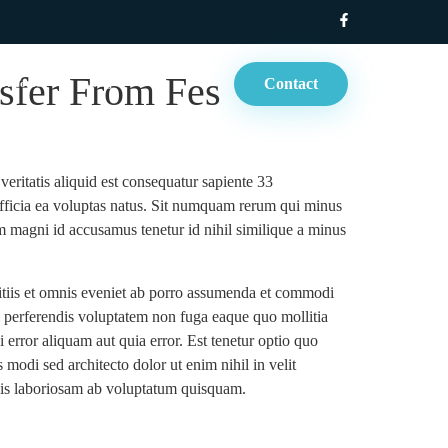
nsfer From Fes
Contact
rt Tours
Blog
eritatis aliquid est consequatur sapiente 33
officia ea voluptas natus. Sit numquam rerum qui minus
am magni id accusamus tenetur id nihil similique a minus
itiis et omnis eveniet ab porro assumenda et commodi
 perferendis voluptatem non fuga eaque quo mollitia
 error aliquam aut quia error. Est tenetur optio quo
odi sed architecto dolor ut enim nihil in velit
ilis laboriosam ab voluptatum quisquam.